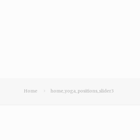
Home
home_yoga_positions_slider3