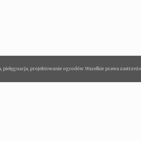
, pielęgnacja, projektowanie ogrodów. Wszelkie prawa zastrzeż